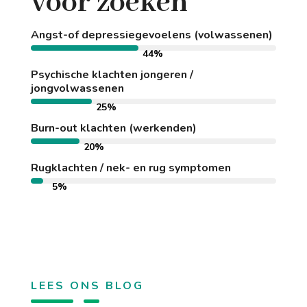
voor zoeken
Angst-of depressiegevoelens (volwassenen)
44%
44%
Psychische klachten jongeren /
jongvolwassenen
25%
25%
Burn-out klachten (werkenden)
20%
20%
Rugklachten / nek- en rug symptomen
5%
5%
LEES ONS BLOG