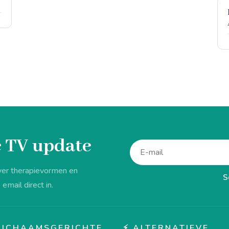
de TV update
ver therapievormen en
S
 email direct in.
♂️ LICHAAMSGERICHTE
⚡ ALTERNATIEVE