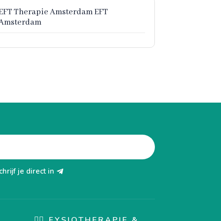
EFT Therapie Amsterdam EFT
Amsterdam
chrijf je direct in
🏋️‍♀️ FYSIOTHERAPIE &