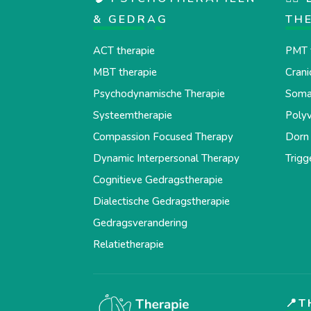
& GEDRAG
TH
ACT therapie
PMT 
MBT therapie
Crani
Psychodynamische Therapie
Somat
Systeemtherapie
Polyv
Compassion Focused Therapy
Dorn 
Dynamic Interpersonal Therapy
Trigg
Cognitieve Gedragstherapie
Dialectische Gedragstherapie
Gedragsverandering
Relatietherapie
📍T