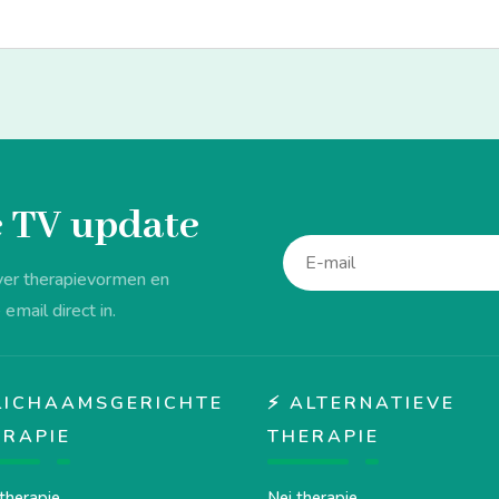
de TV update
ver therapievormen en
 email direct in.
♂️ LICHAAMSGERICHTE
⚡ ALTERNATIEVE
ERAPIE
THERAPIE
therapie
Nei therapie