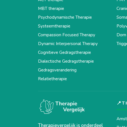
MBT therapie
Crani
Psychodynamische Therapie
Somat
Systeemtherapie
Polyv
Compassion Focused Therapy
Dorn 
Dynamic Interpersonal Therapy
Trigg
Cognitieve Gedragstherapie
Dialectische Gedragstherapie
Gedragsverandering
Relatietherapie
📍T
Amst
Therapievergelijk is onderdeel